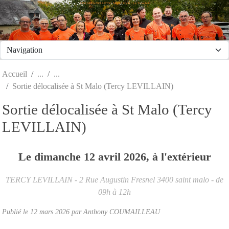
LES GROS MOLLETS - Mesnil Roc'h / Le Tronchet
Panneau de gestion des cookies
Accueil
Sortie délocalisée à St Malo (Tercy LEVILLAIN)
Sortie délocalisée à St Malo (Tercy
LEVILLAIN)
Le
dimanche
12
avril
2026
, à l'extérieur
TERCY LEVILLAIN - 2 Rue Augustin Fresnel
3400
saint malo
- de
09h à 12h
Publié le
12 mars 2026
par
Anthony COUMAILLEAU