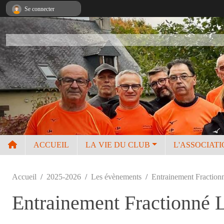
Panneau de gestion des cookies
Se connecter
ACCUEIL
LA VIE DU CLUB
L'ASSOCIAT
Accueil
2025-2026
Les évènements
Entrainement Fraction
Entrainement Fractionné 