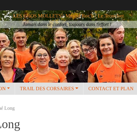
LES GROS MOLLETS - Mesnil Roc'h / Le Tronchet
Jamais dans le confort, toujours dans l'effort !
ION
TRAIL DES CORSAIRES
CONTACT ET PLAN
né Long
Long