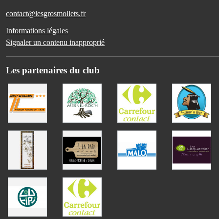
contact@lesgrosmollets.fr
Informations légales
Signaler un contenu inapproprié
Les partenaires du club