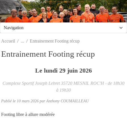
LES GROS MOLLETS - Mesnil Roc'h / Le Tronchet
Panneau de gestion des cookies
Accueil
Entrainement Footing récup
Entrainement Footing récup
Le
lundi
29
juin
2026
Complexe Sportif Joseph Lebret
35720
MESNIL ROC'H
- de 18h30
à 19h30
Publié le
10 mars 2026
par
Anthony COUMAILLEAU
Footing libre à allure modérée